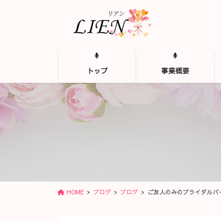
コ
ナ
ン
ビ
テ
ゲ
ン
ー
ツ
シ
に
ョ
トップ
事業概要
移
ン
動
に
移
動
HOME
ブログ
ブログ
ご友人のみのブライダルパ