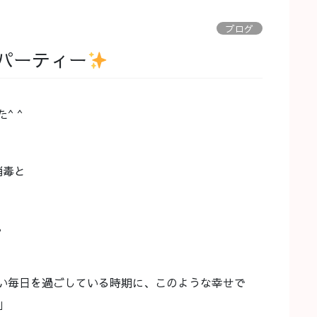
ブログ
パーティー
^ ^
消毒と
。
い毎日を過ごしている時期に、このような幸せで
」