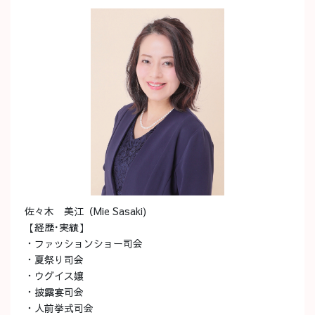
佐々木 美江（Mie Sasaki)
【経歴･実績】
・ファッションショー司会
・夏祭り司会
・ウグイス嬢
・披露宴司会
・人前挙式司会