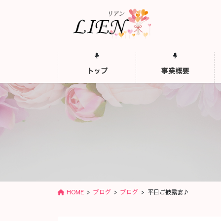
コ
ナ
ン
ビ
テ
ゲ
ン
ー
ツ
シ
に
ョ
トップ
事業概要
移
ン
動
に
移
動
HOME
ブログ
ブログ
平日ご披露宴♪